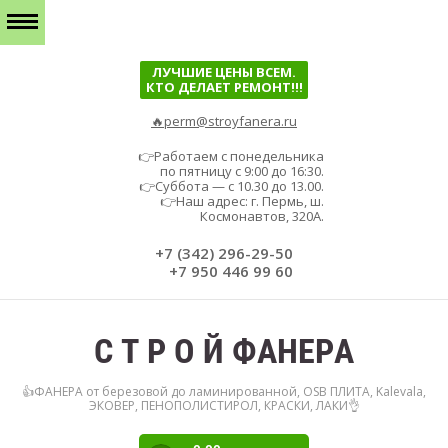
ЛУЧШИЕ ЦЕНЫ ВСЕМ.
КТО ДЕЛАЕТ РЕМОНТ!!!
🔥perm@stroyfanera.ru
👉Работаем с понедельника
по пятницу с 9:00 до 16:30.
👉Суббота — с 10.30 до 13.00.
👉Наш адрес: г. Пермь, ш.
Космонавтов, 320А.
+7 (342) 296-29-50
+7 950 446 99 60
С Т Р О Й ФАНЕРА
👍ФАНЕРА от березовой до ламинированной, OSB ПЛИТА, Kalevala,
ЭКОВЕР, ПЕНОПОЛИСТИРОЛ, КРАСКИ, ЛАКИ👌